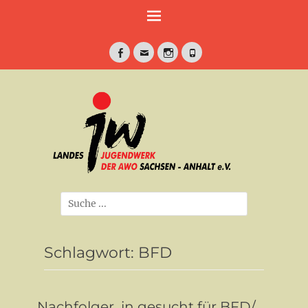
Weiter
zum
Inhalt
Facebook
E-
Instagram
Telefon
Mail
jung•politisch•kreativ
Landesjugendwe
der AWO Sachse
Anhalt e.V.
Suche
nach:
Schlagwort:
BFD
Nachfolger_in gesucht für BFD/