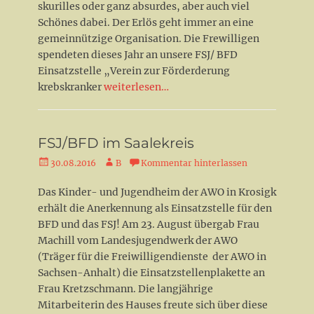
skurilles oder ganz absurdes, aber auch viel
Schönes dabei. Der Erlös geht immer an eine
gemeinnützige Organisation. Die Frewilligen
spendeten dieses Jahr an unsere FSJ/ BFD
Einsatzstelle „Verein zur Förderderung
krebskranker
weiterlesen…
FSJ/BFD im Saalekreis
Veröffentlicht
Autor
30.08.2016
B
Kommentar hinterlassen
am
Das Kinder- und Jugendheim der AWO in Krosigk
erhält die Anerkennung als Einsatzstelle für den
BFD und das FSJ! Am 23. August übergab Frau
Machill vom Landesjugendwerk der AWO
(Träger für die Freiwilligendienste der AWO in
Sachsen-Anhalt) die Einsatzstellenplakette an
Frau Kretzschmann. Die langjährige
Mitarbeiterin des Hauses freute sich über diese