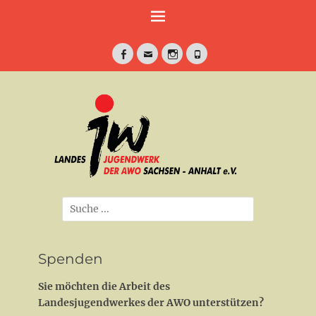
Weiter
zum
Inhalt
Facebook
E-
Instagram
Telefon
Mail
jung•politisch•kreativ
Landesjugendwe
der AWO Sachse
Anhalt e.V.
Suche
nach:
Spenden
Sie möchten die Arbeit des
Landesjugendwerkes der AWO unterstützen?