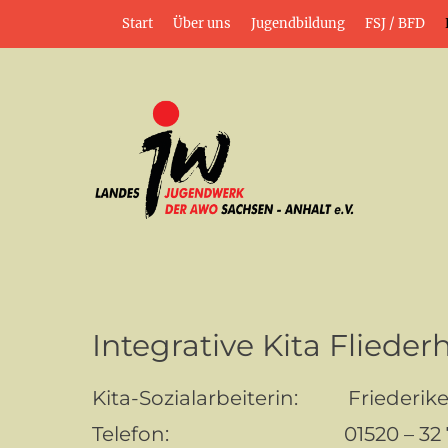
Weiter
Header-Menü
Start
Über uns
Jugendbildung
FSJ / BFD
zum
Inhalt
jung•politisch•kreativ
Landesjugendwerk
Integrative Kita Fliederh
Kita-Sozialarbeiterin: Friederike
Telefon: 01520 – 32 7