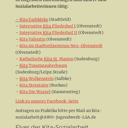
Sozialarbeiterinnen tätig:
–
Kita Farbkleks
(Stadtfeld)
–
Integrative
Kita
Fliederhof I
(Olvenstedt)
–
Integrative
Kita
Fliederhof II
(Olvenstedt)
–
Kita Valentin
(Olvenstedt)
–
Kita im Stadtteilzentrum Neu-Olvenstedt
(Olvenstedt)
–
Katholische
Kita
St
. Marien
(Sudenburg)
–
Kita
Traumzauberbaum
(Sudenburg/Leipz.Straße)
–
Kita
Wolkenstein
(Salbke)
–
Kita Sterntaler
(Buckau)
–
Kita Die Wurzel
(Kannenstieg)
Link zu unserer Facebook-Seite
Anfragen zu Praktika bitte per Mail an kita-
sozialarbeit@AWO-Jugendwerk-LSA.de
Flyer der Kita-Sozialarbeit