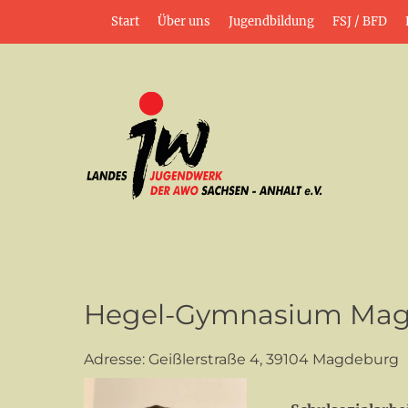
Weiter
Header-Menü
Start
Über uns
Jugendbildung
FSJ / BFD
zum
Inhalt
jung•politisch•kreativ
Landesjugendwerk
Hegel-Gymnasium Ma
Adresse: Geißlerstraße 4, 39104 Magdeburg