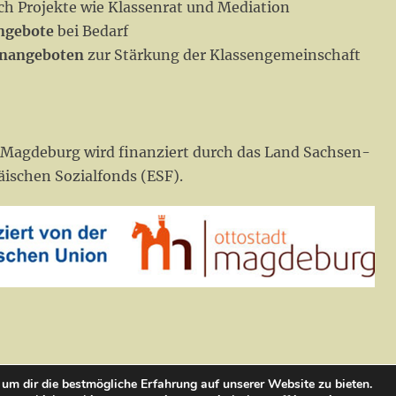
h Projekte wie Klassenrat und Mediation
ngebote
bei Bedarf
enangeboten
zur Stärkung der Klassengemeinschaft
Magdeburg wird finanziert durch das Land Sachsen-
äischen Sozialfonds (ESF).
um dir die bestmögliche Erfahrung auf unserer Website zu bieten.
desjugendwerk der AWO Sachsen-Anhalt e.V.
. All Rights Reserved.
Dat