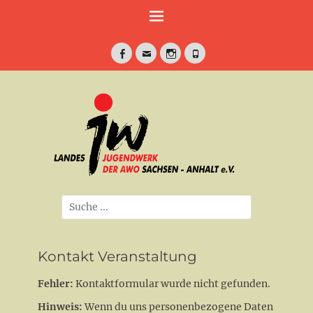
Weiter
zum
Inhalt
Facebook
E-
Instagram
Telefon
Mail
jung•politisch•kreativ
Landesjugendwe
der AWO Sachse
Anhalt e.V.
Suche
nach:
Kontakt Veranstaltung
Fehler:
Kontaktformular wurde nicht gefunden.
Hinweis:
Wenn du uns personenbezogene Daten