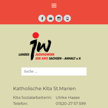
Weiter
zum
Inhalt
Facebook
E-
Instagram
Telefon
Mail
jung•politisch•kreativ
Landesjugendwe
der AWO Sachse
Anhalt e.V.
Suche
nach:
Katholische Kita St.Marien
Kita Sozialarbeiterin: Ulrike Haase
Telefon: 01520-27 57 599