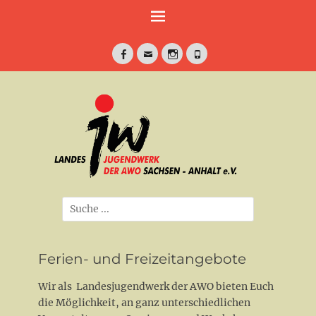
Weiter
zum
Inhalt
Facebook
E-
Instagram
Telefon
Mail
jung•politisch•kreativ
Landesjugendwe
der AWO Sachse
Anhalt e.V.
Suche
nach:
Ferien- und Freizeitangebote
Wir als Landesjugendwerk der AWO bieten Euch
die Möglichkeit, an ganz unterschiedlichen