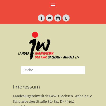
Weiter
zum
Inhalt
Facebook
E-
Instagram
Telefon
Mail
jung•politisch•kreativ
Landesjugendwe
der AWO Sachse
Anhalt e.V.
Suche
nach:
Impressum
Landesjugendwerk der AWO Sachsen-Anhalt e.V.
Schönebecker Straße 82-84, D-39104