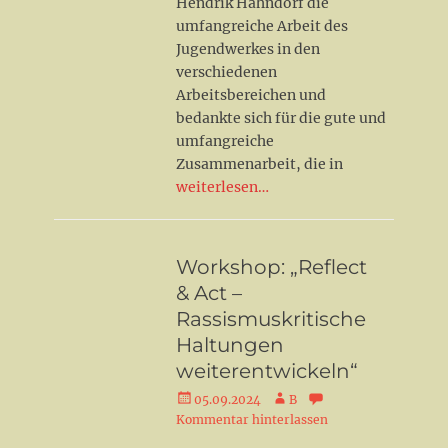
Hendrik Hahndorf die
umfangreiche Arbeit des
Jugendwerkes in den
verschiedenen
Arbeitsbereichen und
bedankte sich für die gute und
umfangreiche
Zusammenarbeit, die in
weiterlesen…
Workshop: „Reflect
& Act –
Rassismuskritische
Haltungen
weiterentwickeln“
Veröffentlicht
Autor
05.09.2024
B
am
Kommentar hinterlassen