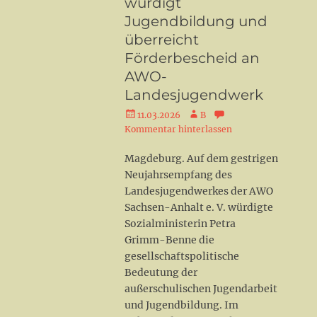
würdigt
Jugendbildung und
überreicht
Förderbescheid an
AWO-
Landesjugendwerk
Veröffentlicht
Autor
11.03.2026
B
am
Kommentar hinterlassen
Magdeburg. Auf dem gestrigen
Neujahrsempfang des
Landesjugendwerkes der AWO
Sachsen-Anhalt e. V. würdigte
Sozialministerin Petra
Grimm-Benne die
gesellschaftspolitische
Bedeutung der
außerschulischen Jugendarbeit
und Jugendbildung. Im