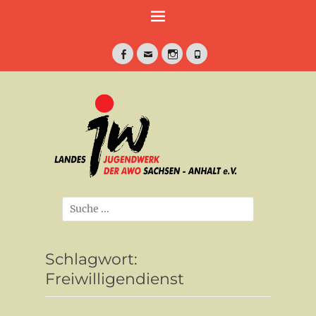
Weiter
zum
Inhalt
Facebook
E-
Instagram
Telefon
Mail
jung•politisch•kreativ
Landesjugendwe
der AWO Sachse
Anhalt e.V.
Suche
nach:
Schlagwort:
Freiwilligendienst