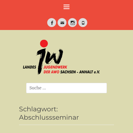
Weiter
zum
Inhalt
Facebook
E-
Instagram
Telefon
Mail
jung•politisch•kreativ
Landesjugendwe
der AWO Sachse
Anhalt e.V.
Suche
nach:
Schlagwort:
Abschlussseminar