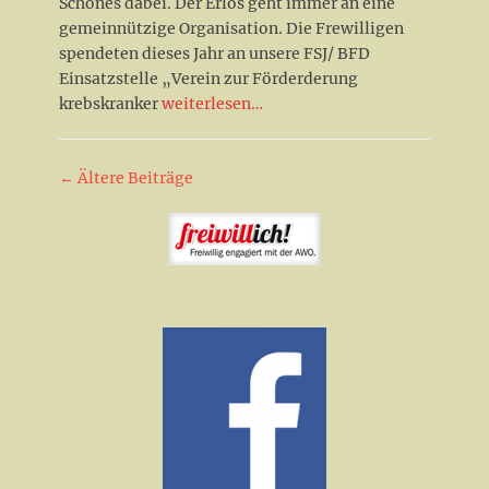
Schönes dabei. Der Erlös geht immer an eine
gemeinnützige Organisation. Die Frewilligen
spendeten dieses Jahr an unsere FSJ/ BFD
Einsatzstelle „Verein zur Förderderung
krebskranker
weiterlesen…
Beitrag-
←
Ältere Beiträge
Navigation