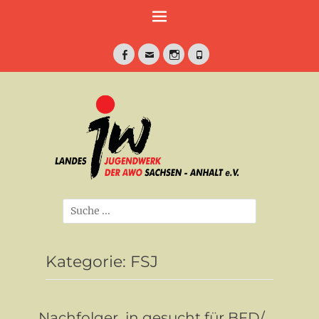
Weiter
zum
Inhalt
Facebook
E-
Instagram
Telefon
Mail
jung•politisch•kreativ
Landesjugendwe
der AWO Sachse
Anhalt e.V.
Suche
nach:
Kategorie:
FSJ
Nachfolger_in gesucht für BFD/