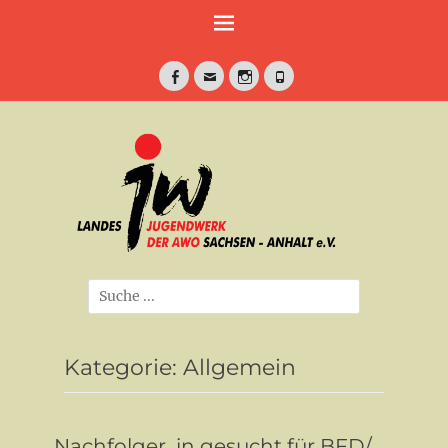
Weiter
zum
Inhalt
Facebook
E-
Instagram
Telefon
Mail
jung•politisch•kreativ
Landesjugendwe
der AWO Sachse
Anhalt e.V.
Suche
nach:
Kategorie:
Allgemein
Nachfolger_in gesucht für BFD/