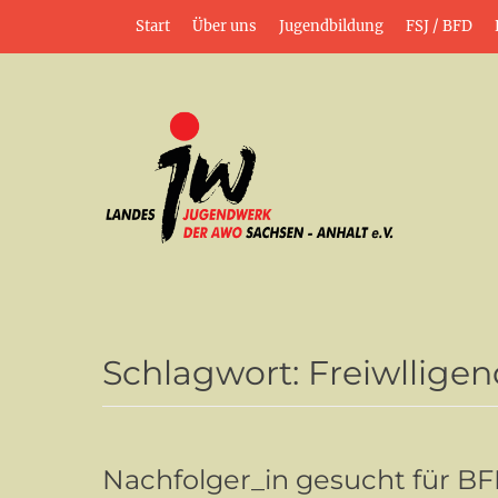
Weiter
Header-Menü
Start
Über uns
Jugendbildung
FSJ / BFD
zum
Inhalt
jung•politisch•kreativ
Landesjugendwerk
Schlagwort:
Freiwlligen
Nachfolger_in gesucht für B