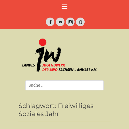
Weiter
zum
Inhalt
Facebook
E-
Instagram
Telefon
Mail
jung•politisch•kreativ
Landesjugendwe
der AWO Sachse
Anhalt e.V.
Suche
nach:
Schlagwort:
Freiwilliges
Soziales Jahr