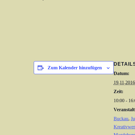
DETAIL
Zum Kalender hinzufügen
Datum:
19.11.2016
Zeit:
10:00 - 16
Veranstal
Buckau
,
J
Kreativwer
Magdebur