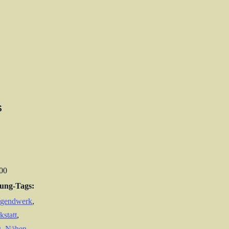
S
:00
tung-Tags:
ugendwerk
,
kstatt
,
g
,
Nähen
,