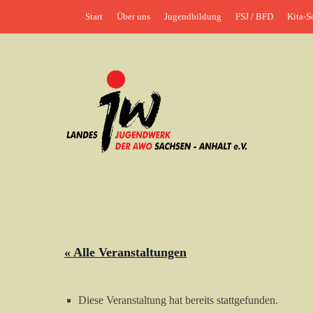
Weiter
Header-Menü
Start
Über uns
Jugendbildung
FSJ / BFD
Kita-S
zum
Inhalt
jung•politisch•kreativ
Landesjugendwerk 
« Alle Veranstaltungen
Diese Veranstaltung hat bereits stattgefunden.