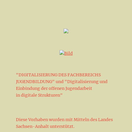
g
a
.
A
v
n
i
s
g
i
a
c
h
t
t
i
e
o
n
n
-
N
"DIGITALISIERUNG DES FACHBEREICHS
a
JUGENDBILDUNG" und "Digitalisierung und
v
Einbindung der offenen Jugendarbeit
i
in digitale Strukturen"
g
a
t
Diese Vorhaben wurden mit Mitteln des Landes
i
Sachsen-Anhalt unterstützt.
o