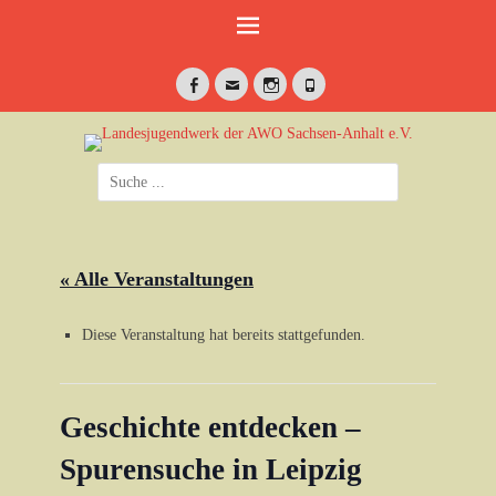
Weiter
zum
Inhalt
Facebook
E-
Instagram
Telefon
Mail
jung•politisch•kreativ
Landesjugendwerk
Suche
der AWO Sachsen-
nach:
Anhalt e.V.
« Alle Veranstaltungen
Diese Veranstaltung hat bereits stattgefunden.
Geschichte entdecken –
Spurensuche in Leipzig