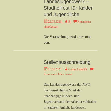
Landesjugendwerk –
Stadtteilfest für Kinder
und Jugendliche
Veröffentlicht
Autor
22.03.2023
B
Kommentar
am
hinterlassen
Die Veranstaltung wird unterstützt
von:
Stellenausschreibung
Veröffentlicht
Autor
16.01.2023
Carina Lederich
am
Kommentar hinterlassen
Das Landesjugendwerk der AWO
Sachsen-Anhalt e.V. ist der
unabhängige Kinder- und
Jugendverband der Arbeiterwohlfahrt
in Sachsen-Anhalt, landesweit