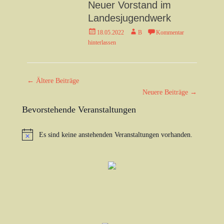
Neuer Vorstand im
Landesjugendwerk
Veröffentlicht
Autor
18.05.2022
B
Kommentar
am
hinterlassen
Beitrag-
←
Ältere Beiträge
Navigation
Neuere Beiträge
→
Bevorstehende Veranstaltungen
Es sind keine anstehenden Veranstaltungen vorhanden.
Hinweis