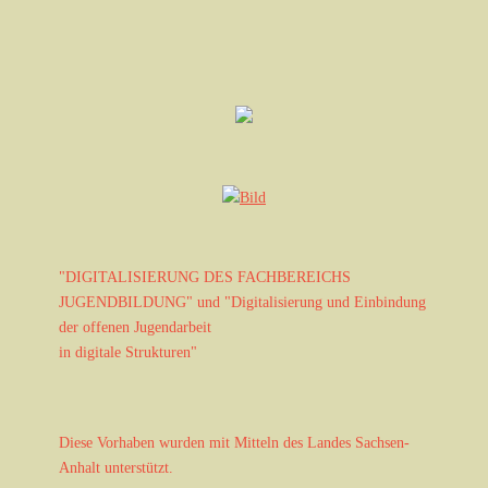
a
A
v
n
i
s
g
i
a
c
h
t
t
i
e
o
n
n
-
N
"DIGITALISIERUNG DES FACHBEREICHS
a
JUGENDBILDUNG" und "Digitalisierung und Einbindung
v
der offenen Jugendarbeit
i
in digitale Strukturen"
g
a
t
i
Diese Vorhaben wurden mit Mitteln des Landes Sachsen-
o
Anhalt unterstützt.