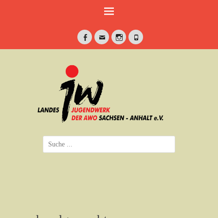
Weiter
zum
Inhalt
Facebook
E-
Instagram
Telefon
Mail
jung•politisch•kreativ
Landesjugendwerk
der AWO Sachsen-
Anhalt e.V.
Suche
nach: