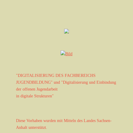
a
A
v
n
i
s
g
i
a
c
h
t
t
i
e
o
n
n
-
N
"DIGITALISIERUNG DES FACHBEREICHS
a
JUGENDBILDUNG" und "Digitalisierung und Einbindung
v
der offenen Jugendarbeit
i
in digitale Strukturen"
g
a
t
i
Diese Vorhaben wurden mit Mitteln des Landes Sachsen-
o
Anhalt unterstützt.