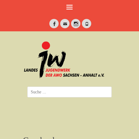
Weiter
zum
Inhalt
Facebook
E-
Instagram
Telefon
Mail
jung•politisch•kreativ
Landesjugendwerk
der AWO Sachsen-
Anhalt e.V.
Suche
nach: