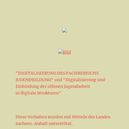
g
a
.
A
v
n
i
s
g
i
a
c
h
t
t
i
e
o
n
n
-
N
"DIGITALISIERUNG DES FACHBEREICHS
a
JUGENDBILDUNG" und "Digitalisierung und
v
Einbindung der offenen Jugendarbeit
i
in digitale Strukturen"
g
a
t
Diese Vorhaben wurden mit Mitteln des Landes
i
Sachsen-Anhalt unterstützt.
o