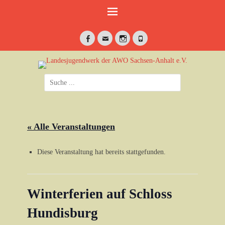
Weiter
zum
Inhalt
Facebook
E-
Instagram
Telefon
Mail
jung•politisch•kreativ
Landesjugendwerk
Suche
der AWO Sachsen-
nach:
Anhalt e.V.
« Alle Veranstaltungen
Diese Veranstaltung hat bereits stattgefunden.
Winterferien auf Schloss
Hundisburg