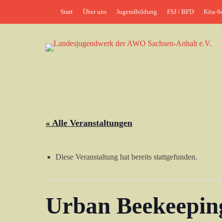
Weiter
Header-Menü
Start
Über uns
Jugendbildung
FSJ / BFD
Kita-S
zum
Inhalt
jung•politisch•kreativ
Landesjugendwerk 
« Alle Veranstaltungen
Diese Veranstaltung hat bereits stattgefunden.
Urban Beekeeping