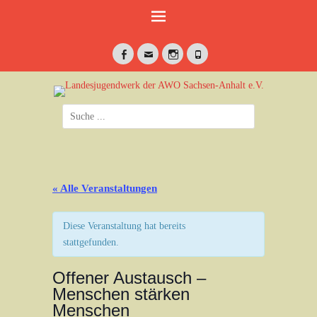
Weiter
zum
Inhalt
Facebook
E-
Instagram
Telefon
Mail
jung•politisch•kreativ
Landesjugendwerk
Suche
der AWO Sachsen-
nach:
Anhalt e.V.
« Alle Veranstaltungen
Diese Veranstaltung hat bereits
stattgefunden.
Offener Austausch –
Menschen stärken
Menschen