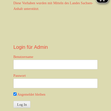
a
Diese Vorhaben wurden mit Mitteln des Landes Sachsen-
t
Anhalt unterstützt.
i
o
n
Login für Admin
Benutzername
Passwort
Angemeldet bleiben