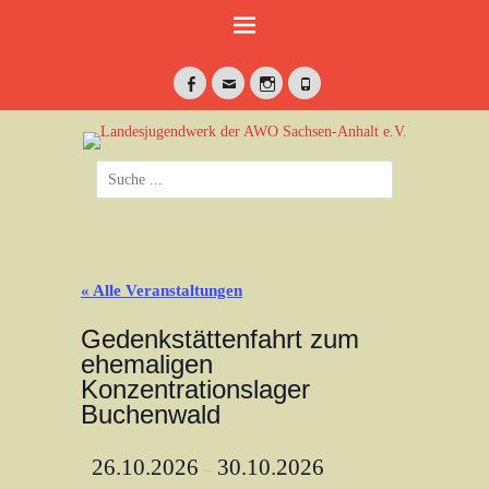
Weiter
zum
Inhalt
Facebook
E-
Instagram
Telefon
Mail
jung•politisch•kreativ
Landesjugendwerk
Suche
der AWO Sachsen-
nach:
Anhalt e.V.
« Alle Veranstaltungen
Gedenkstättenfahrt zum
ehemaligen
Konzentrationslager
Buchenwald
26.10.2026
30.10.2026
–