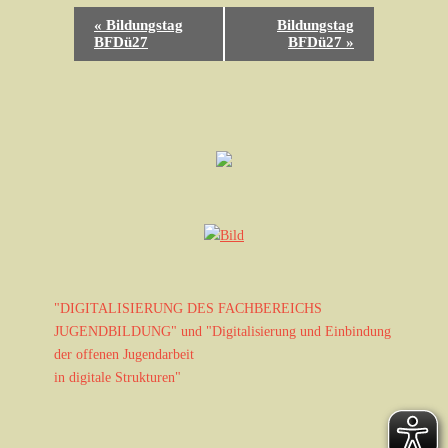
V
«
Bildungstag
Bildungstag
e
BFDü27
BFDü27
»
r
a
n
s
t
a
l
t
u
n
g
"DIGITALISIERUNG DES FACHBEREICHS
-
JUGENDBILDUNG" und "Digitalisierung und Einbindung
N
der offenen Jugendarbeit
a
in digitale Strukturen"
v
i
g