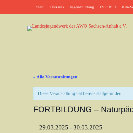
Weiter
Header-Menü
Start
Über uns
Jugendbildung
FSJ / BFD
Kita-S
zum
Inhalt
jung•politisch•kreativ
Landesjugendwerk 
« Alle Veranstaltungen
Diese Veranstaltung hat bereits stattgefunden.
FORTBILDUNG – Naturpäda
29.03.2025
30.03.2025
–