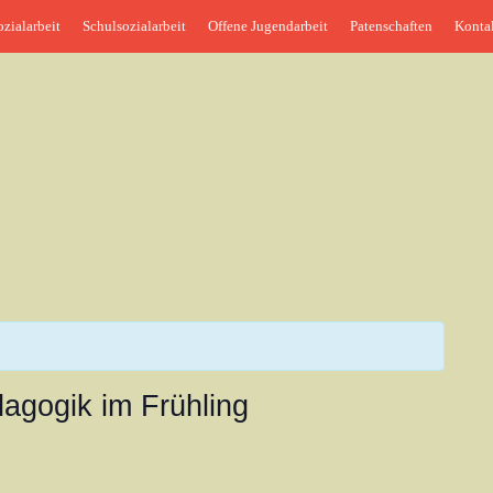
ozialarbeit
Schulsozialarbeit
Offene Jugendarbeit
Patenschaften
Konta
der AWO Sachsen-Anhalt
gogik im Frühling