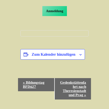
Anmeldung
Zum Kalender hinzufügen
V
«
Bildungstag
Gedenkstättenfa
e
BFDü27
hrt nach
Theresienstadt
r
und Prag
»
a
n
s