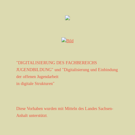
t
a
l
t
u
n
g
-
N
"DIGITALISIERUNG DES FACHBEREICHS
a
JUGENDBILDUNG" und "Digitalisierung und Einbindung
v
der offenen Jugendarbeit
i
in digitale Strukturen"
g
a
t
Diese Vorhaben wurden mit Mitteln des Landes Sachsen-
i
Anhalt unterstützt.
o
n