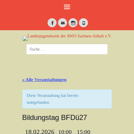
Weiter
zum
Inhalt
Facebook
E-
Instagram
Telefon
Mail
jung•politisch•kreativ
Landesjugendwerk
Suche
der AWO Sachsen-
nach:
Anhalt e.V.
« Alle Veranstaltungen
Diese Veranstaltung hat bereits
stattgefunden.
Bildungstag BFDü27
18.02.2026
10:00
15:00
,
–