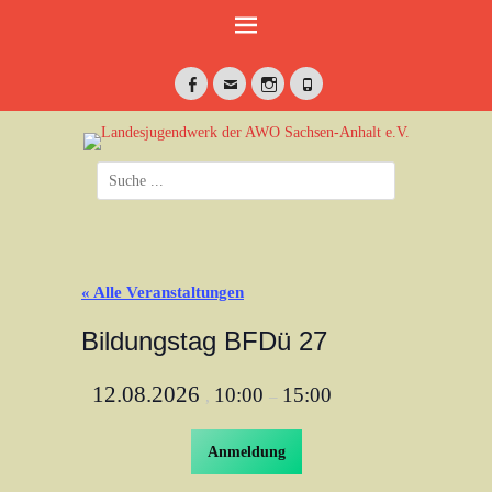
Weiter
zum
Inhalt
Facebook
E-
Instagram
Telefon
Mail
jung•politisch•kreativ
Landesjugendwerk
Suche
der AWO Sachsen-
nach:
Anhalt e.V.
« Alle Veranstaltungen
Bildungstag BFDü 27
12.08.2026
10:00
15:00
,
–
Anmeldung