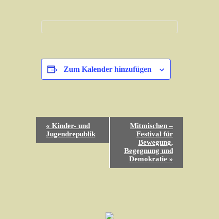
Zum Kalender hinzufügen
V
«
Kinder- und
Mitmischen –
e
Jugendrepublik
Festival für
Bewegung,
r
Begegnung und
a
Demokratie
»
n
s
t
a
l