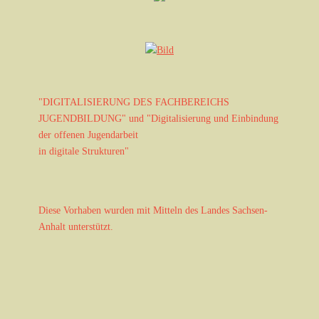
t
u
n
g
-
N
"DIGITALISIERUNG DES FACHBEREICHS
a
JUGENDBILDUNG" und "Digitalisierung und Einbindung
v
der offenen Jugendarbeit
i
in digitale Strukturen"
g
a
t
i
Diese Vorhaben wurden mit Mitteln des Landes Sachsen-
o
Anhalt unterstützt.
n