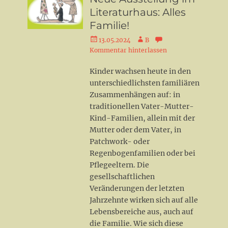
Literaturhaus: Alles
Familie!
Veröffentlicht
Autor
13.05.2024
B
am
Kommentar hinterlassen
Kinder wachsen heute in den
unterschiedlichsten familiären
Zusammenhängen auf: in
traditionellen Vater-Mutter-
Kind-Familien, allein mit der
Mutter oder dem Vater, in
Patchwork- oder
Regenbogenfamilien oder bei
Pflegeeltern. Die
gesellschaftlichen
Veränderungen der letzten
Jahrzehnte wirken sich auf alle
Lebensbereiche aus, auch auf
die Familie. Wie sich diese