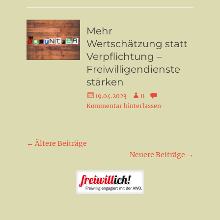
Mehr
Wertschätzung statt
Verpflichtung –
Freiwilligendienste
stärken
Veröffentlicht
Autor
19.04.2023
B
am
Kommentar hinterlassen
Beitrag-
←
Ältere Beiträge
Navigation
Neuere Beiträge
→