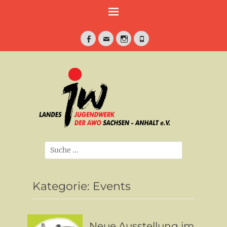
Weiter
zum
Inhalt
Facebook
E-
Instagram
Telefon
Mail
jung•politisch•kreativ
Landesjugendwe
der AWO Sachse
Anhalt e.V.
Suche
nach:
Kategorie:
Events
Neue Ausstellung im