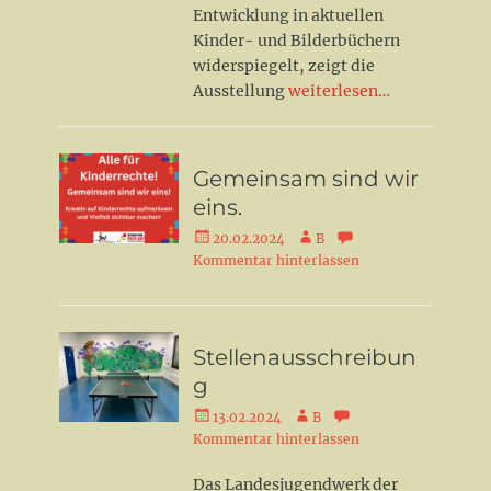
Entwicklung in aktuellen
Kinder- und Bilderbüchern
widerspiegelt, zeigt die
Ausstellung
weiterlesen…
Gemeinsam sind wir
eins.
Veröffentlicht
Autor
20.02.2024
B
am
Kommentar hinterlassen
Stellenausschreibun
g
Veröffentlicht
Autor
13.02.2024
B
am
Kommentar hinterlassen
Das Landesjugendwerk der