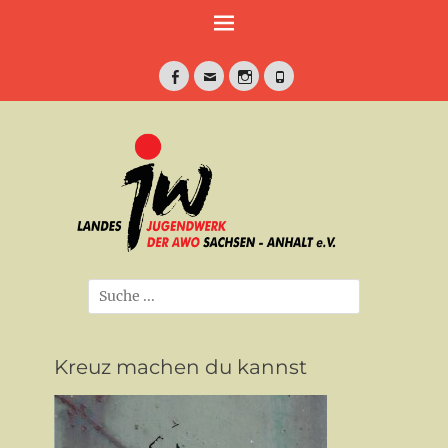
Weiter
zum
Inhalt
Facebook
E-
Instagram
Telefon
Mail
jung•politisch•kreativ
Landesjugendwe
der AWO Sachse
Anhalt e.V.
Suche
nach:
Kreuz machen du kannst